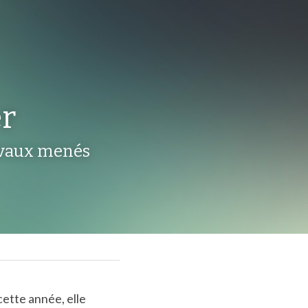
er
avaux menés 
ette année, elle 