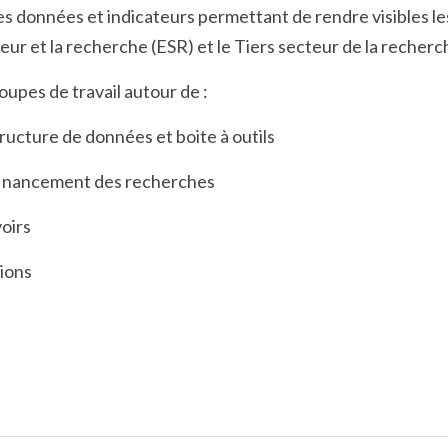
es données et indicateurs permettant de rendre visibles le
ur et la recherche (ESR) et le Tiers secteur de la recherc
upes de travail autour de : 
tructure de données et boite à outils
 financement des recherches
voirs
tions