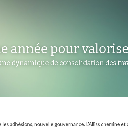
e année pour valoris
 une dynamique de consolidation des tr
les adhésions, nouvelle gouvernance. L'Alliss chemine et c